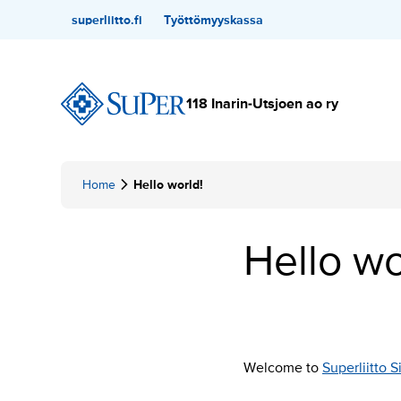
Hyppää
Toissijainen
superliitto.fi
Työttömyyskassa
sisältöön
118 Inarin-Utsjoen ao ry
Home
Hello world!
Hello wo
Welcome to
Superliitto S