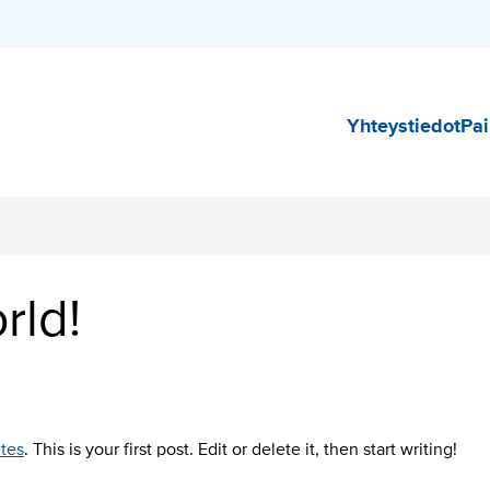
Päävali
Yhteystiedot
Pai
rld!
ites
. This is your first post. Edit or delete it, then start writing!