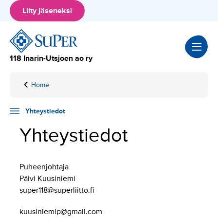
Hyppää
Liity jäseneksi
sisältöön
118 Inarin-Utsjoen ao ry
Home
Yhteystiedot
Yhteystiedot
Yhteystiedot
Puheenjohtaja
Päivi Kuusiniemi
super118@superliitto.fi
kuusiniemip@gmail.com